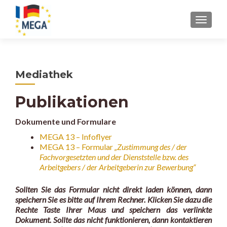
Z
MENU
u
m
I
n
Mediathek
h
a
Publikationen
l
t
Dokumente und Formulare
s
p
MEGA 13 – Infoflyer
MEGA 13 – Formular
„Zustimmung des / der
r
Fachvorgesetzten und der Dienststelle bzw. des
i
Arbeitgebers / der Arbeitgeberin zur Bewerbung“
n
g
Sollten Sie das Formular nicht direkt laden können, dann
e
speichern Sie es bitte auf Ihrem Rechner. Klicken Sie dazu die
n
Rechte Taste Ihrer Maus und speichern das verlinkte
Dokument. Sollte das nicht funktionieren, dann kontaktieren