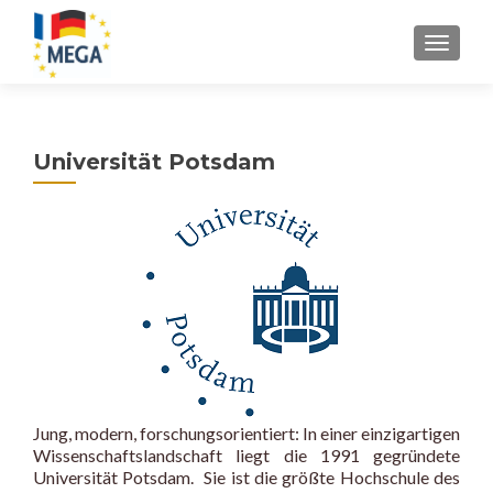
Z
MENU
u
m
I
n
Universität Potsdam
h
a
l
t
s
p
r
i
n
g
e
Jung, modern, forschungsorientiert: In einer einzigartigen
n
Wissenschaftslandschaft liegt die 1991 gegründete
Universität Potsdam. Sie ist die größte Hochschule des