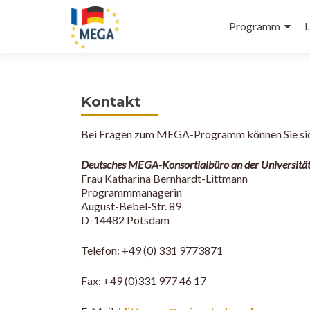
Primäres
Z
Programm
L
Menü
u
m
I
n
Kontakt
h
a
Bei Fragen zum MEGA-Programm können Sie sic
l
t
Deutsches MEGA-Konsortialbüro an der Universitä
s
Frau Katharina Bernhardt-Littmann
p
Programmmanagerin
r
August-Bebel-Str. 89
i
D-14482 Potsdam
n
Telefon: +49 (0) 331 9773871
g
e
Fax: +49 (0)331 977 46 17
n