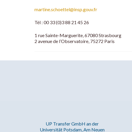
martine.schoettel@insp.gouv.fr
Tél : 00 33 (0)3 88 21 45 26
1 rue Sainte-Marguerite, 67080 Strasbourg
2 avenue de l’Observatoire, 75272 Paris
UP Transfer GmbH an der
Universität Potsdam, Am Neuen