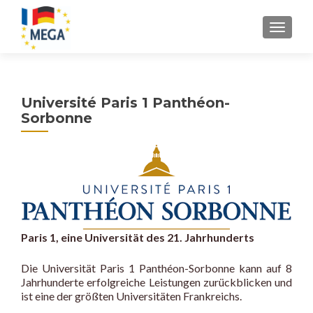
Z
MENU
u
m
I
n
Université Paris 1 Panthéon-
h
Sorbonne
a
l
t
s
p
r
i
n
Paris 1, eine Universität des 21. Jahrhunderts
g
Die Universität Paris 1 Panthéon-Sorbonne kann auf 8
e
Jahrhunderte erfolgreiche Leistungen zurückblicken und
n
ist eine der größten Universitäten Frankreichs.