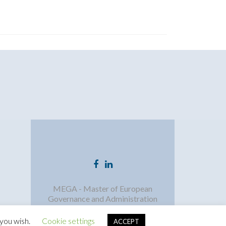
Facebook-
LinkedIn-
Link
Link
MEGA - Master of European
Governance and Administration
 you wish.
Cookie settings
ACCEPT