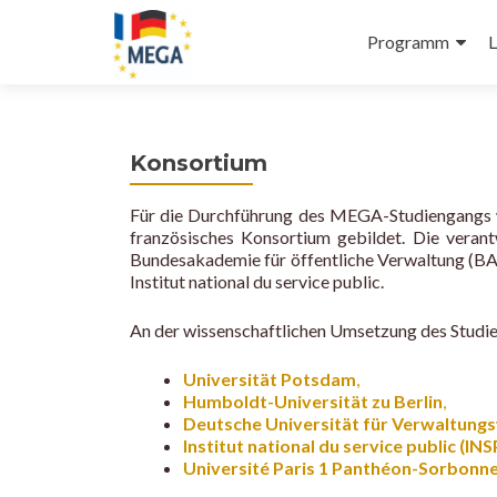
Primäres
Z
Programm
L
Menü
u
m
I
n
Konsortium
h
a
Für die Durchführung des MEGA-Studiengangs w
l
französisches Konsortium gebildet. Die veran
t
Bundesakademie für öffentliche Verwaltung (BAk
s
Institut national du service public.
p
r
An der wissenschaftlichen Umsetzung des Studien
i
n
Universität Potsdam
,
Humboldt-Universität zu Berlin
,
g
Deutsche Universität für Verwaltung
e
Institut national du service public (INS
n
Université Paris 1 Panthéon-Sorbonn