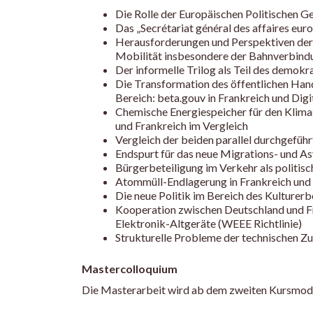
Die Rolle der Europäischen Politischen G
Das „Secrétariat général des affaires eu
Herausforderungen und Perspektiven der
Mobilität insbesondere der Bahnverbind
Der informelle Trilog als Teil des demok
Die Transformation des öffentlichen Hand
Bereich: beta.gouv in Frankreich und Digi
Chemische Energiespeicher für den Klima
und Frankreich im Vergleich
Vergleich der beiden parallel durchgefü
Endspurt für das neue Migrations- und As
Bürgerbeteiligung im Verkehr als politis
Atommüll-Endlagerung in Frankreich und D
Die neue Politik im Bereich des Kulturer
Kooperation zwischen Deutschland und Fr
Elektronik-Altgeräte (WEEE Richtlinie)
Strukturelle Probleme der technischen Zu
Mastercolloquium
Die Masterarbeit wird ab dem zweiten Kursmodu