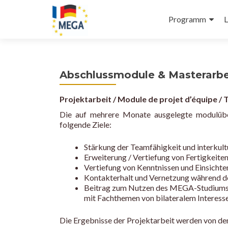
Primäres
Z
Programm
L
Menü
u
m
I
n
Abschlussmodule & Masterarbe
h
a
Projektarbeit / Module de projet d’équipe /
l
t
Die auf mehrere Monate ausgelegte modulüber
s
folgende Ziele:
p
Stärkung der Teamfähigkeit und interkultu
r
Erweiterung / Vertiefung von Fertigkeite
i
Vertiefung von Kenntnissen und Einsichte
n
Kontakterhalt und Vernetzung während de
g
Beitrag zum Nutzen des MEGA-Studiums f
e
mit Fachthemen von bilateralem Interess
n
Die Ergebnisse der Projektarbeit werden von den