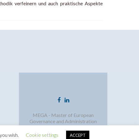
hodik verfeinern und auch praktische Aspekte
Facebook-
LinkedIn-
Link
Link
MEGA - Master of European
Governance and Administration
 you wish.
Cookie settings
ACCEPT