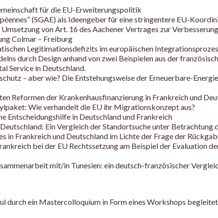
emeinschaft für die EU-Erweiterungspolitik
ropéennes“ (SGAE) als Ideengeber für eine stringentere EU-Koordi
 Umsetzung von Art. 16 des Aachener Vertrages zur Verbesserung
ung Colmar – Freiburg
ratischen Legitimationsdefizits im europäischen Integrationsproze
elns durch Design anhand von zwei Beispielen aus der französisc
tal Service in Deutschland.
schutz – aber wie? Die Entstehungsweise der Erneuerbare-Energie
hrten Reformen der Krankenhausfinanzierung in Frankreich und Deu
ylpaket: Wie verhandelt die EU ihr Migrationskonzept aus?
che Entscheidungshilfe in Deutschland und Frankreich
eutschland: Ein Vergleich der Standortsuche unter Betrachtung d
bes in Frankreich und Deutschland im Lichte der Frage der Rückg
ankreich bei der EU Rechtssetzung am Beispiel der Evaluation de
sammenarbeit mit/in Tunesien: ein deutsch-französischer Verglei
l durch ein Mastercolloquium in Form eines Workshops begleitet 