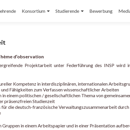
ehrende
Konsortium
Studierende
Bewerbung
Medi
it
 Thème d’observation
greifende Projektarbeit unter Federführung des INSP wird in 
reller Kompetenz in interdisziplinären, internationalen Arbeitsg
n und Fähigkeiten zum Verfassen wissenschaftlicher Arbeiten
n in einem politischen / gesellschaftlichen Thema von gemeinsame
r präsenzfreien Studienzeit
ür die deutsch-französische Verwaltungszusammenarbeit durch 
e
 Gruppen in einem Arbeitspapier und in einer Präsentation aufbere