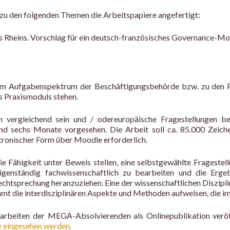
u den folgenden Themen die Arbeitspapiere angefertigt:
es Rheins. Vorschlag für ein deutsch-französisches Governance-Mod
m Aufgabenspektrum der Beschäftigungsbehörde bzw. zu den Pol
 Praxismoduls stehen.
ch vergleichend sein und / odereuropäische Fragestellungen b
ind sechs Monate vorgesehen. Die Arbeit soll ca. 85.000 Zeic
tronischer Form über Moodle erforderlich.
die Fähigkeit unter Beweis stellen, eine selbstgewählte Fragest
genständig fachwissenschaftlich zu bearbeiten und die Ergebn
 Rechtsprechung heranzuziehen. Eine der wissenschaftlichen Diszi
amt die interdisziplinären Aspekte und Methoden aufweisen, die i
rbeiten der MEGA-Absolvierenden als Onlinepublikation veröf
e eingesehen werden.