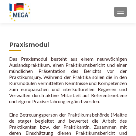
Z
MENU
u
m
I
n
Praxismodul
h
a
Das Praxismodul besteht aus einem neunwöchigen
l
Auslandspraktikum, einen Praktikumsbericht und einer
t
mündlichen Präsentation des Berichts vor der
s
Praktikumsjury. Während der Praktika sollen die in den
p
Kursmodulen vermittelten Kenntnisse und Kompetenzen
r
zum europäischen und interkulturellen Regieren und
Verwalten durch aktive Mitarbeit auf Referentenebene
i
und eigene Praxiserfahrung ergänzt werden.
n
g
Eine Betreuungsperson der Praktikumsbehörde (Maître
e
de stage) begleitet und bewertet die Arbeit des
n
Praktikanten bzw. der Praktikantin. Zusammen mit
deren Einschätzung dienen Praktikumsbericht und