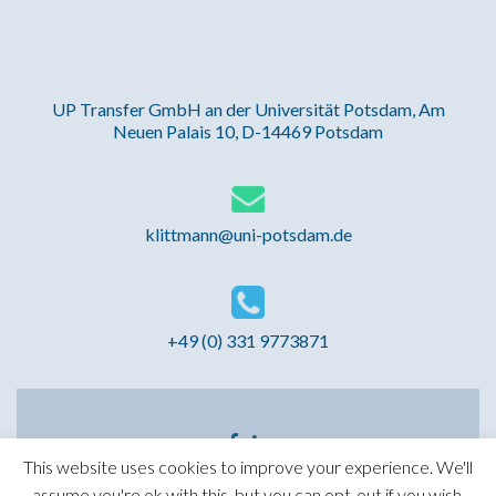
UP Transfer GmbH an der Universität Potsdam, Am
Neuen Palais 10, D-14469 Potsdam
klittmann@uni-potsdam.de
+49 (0) 331 9773871
Facebook-
LinkedIn-
Link
Link
This website uses cookies to improve your experience. We'll
assume you're ok with this, but you can opt-out if you wish.