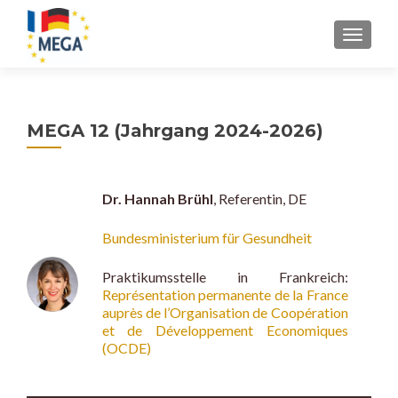
Z
MENU
u
m
I
n
MEGA 12 (Jahrgang 2024-2026)
h
a
l
t
Dr. Hannah Brühl
, Referentin, DE
s
p
Bundesministerium für Gesundheit
r
Praktikumsstelle in Frankreich:
i
Représentation permanente de la France
n
auprès de l’Organisation de Coopération
g
et de Développement Economiques
e
(OCDE)
n