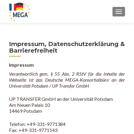
Z
MENU
u
m
I
n
Impressum, Datenschutzerklärung &
h
Barrierefreiheit
a
l
Impressum
t
s
Verantwortlich gem. § 55 Abs. 2 RStV für die Inhalte der
Webseite ist das Deutsche MEGA-Konsortialbüro an der
p
Universität Potsdam / UP Transfer GmbH
r
i
UP TRANSFER GmbH an der Universität Potsdam
n
Am Neuen Palais 10
g
14469 Potsdam
e
n
Telefon: +49-331-9771384
Fax: +49-331-9771143