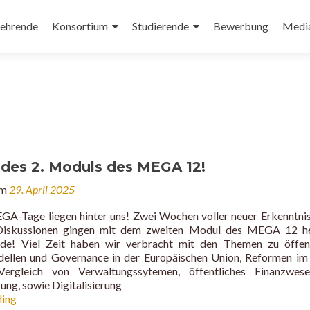
ehrende
Konsortium
Studierende
Bewerbung
Medi
 des 2. Moduls des MEGA 12!
am
29. April 2025
GA-Tage liegen hinter uns! Zwei Wochen voller neuer Erkenntni
 Diskussionen gingen mit dem zweiten Modul des MEGA 12 he
e! Viel Zeit haben wir verbracht mit den Themen zu öffent
ellen und Governance in der Europäischen Union, Reformen im
ergleich von Verwaltungssytemen, öffentliches Finanzwes
ung, sowie Digitalisierung
Abschluss
ding