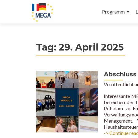
Primäres
Z
Programm
L
Menü
u
m
I
n
Tag:
29. April 2025
h
a
l
t
Abschluss
s
p
Veröffentlicht 
r
Interessante ME
i
bereichernder
n
Potsdam zu End
g
Verwaltungsmod
e
Management, V
n
Haushaltssteuer
-> Continue rea