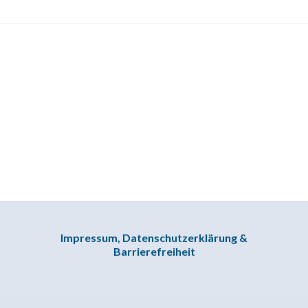
des
2.
Moduls
des
MEGA
12!
Impressum, Datenschutzerklärung &
Barrierefreiheit