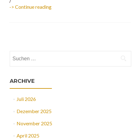
/
Start
-> Continue reading
des
2.
Moduls
des
Beitrags-
MEGA
12!
Navigation
Suchen
nach:
ARCHIVE
Juli 2026
Dezember 2025
November 2025
April 2025