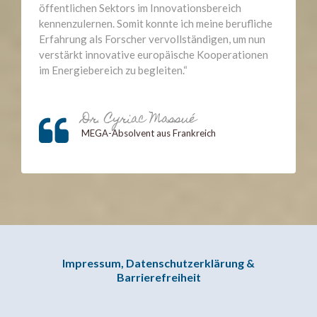
öffentlichen Sektors im Innovationsbereich
kennenzulernen. Somit konnte ich meine berufliche
Erfahrung als Forscher vervollständigen, um nun
verstärkt innovative europäische Kooperationen
im Energiebereich zu begleiten.“
Go
Dr. Cyriac Massué
to
MEGA-Absolvent aus Frankreich
Dr.
Cyriac
Massué
Impressum, Datenschutzerklärung &
Barrierefreiheit