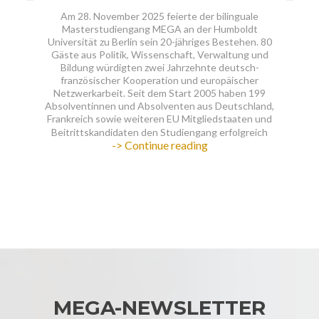
t
Am 28. November 2025 feierte der bilinguale
Masterstudiengang MEGA an der Humboldt
Universität zu Berlin sein 20-jähriges Bestehen. 80
Gäste aus Politik, Wissenschaft, Verwaltung und
Bildung würdigten zwei Jahrzehnte deutsch-
französischer Kooperation und europäischer
Netzwerkarbeit. Seit dem Start 2005 haben 199
Absolventinnen und Absolventen aus Deutschland,
Frankreich sowie weiteren EU Mitgliedstaaten und
Beitrittskandidaten den Studiengang erfolgreich
MEGA
-> Continue reading
Jubiläum
2025:
20
Jahre
Master
of
European
Governance
and
Administration
MEGA-NEWSLETTER