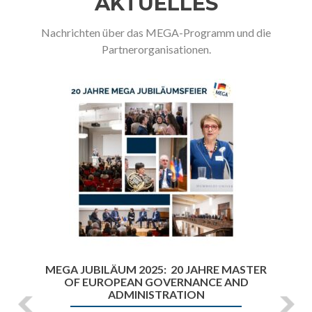
AKTUELLES
Nachrichten über das MEGA-Programm und die
Partnerorganisationen.
Z
N
u
ä
r
c
ü
h
c
s
k
t
e
r
S
c
h
MEGA JUBILÄUM 2025: 20 JAHRE MASTER
r
OF EUROPEAN GOVERNANCE AND
i
ADMINISTRATION
t