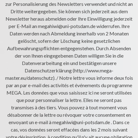
zur Personalisierung des Newsletters verwendet und nicht an
Dritte weitergegeben. Sie können sich jederzeit aus dem
Newsletter heraus abmelden oder Ihre Einwilligung jederzeit
per E-Mail an megahiwi@uni-potsdam.de widerrufen. Ihre
Daten werden nach Abmeldung innerhalb von 2 Monaten
gelöscht, sofern der Löschung keine gesetzlichen
Aufbewahrungspflichten entgegenstehen. Durch Absenden
der von Ihnen eingegebenen Daten willigen Sie in die
Datenverarbeitung ein und bestätigen unsere
Datenschutzerklärung (http://www.mega-
master.eu/datenschutz). / Notre lettre vous informe deux fois
par an par e-mail des activités et événements du programme
MEGA. Les données que vous saisissez ici ne seront utilisées
que pour personnaliser la lettre. Elles ne seront pas
transmises à des tiers. Vous pouvez à tout moment vous
désabonner de la lettre ou révoquer votre consentement en
envoyant un e-mail à megahiwi@uni-potsdam.de . Dans ce
cas, vos données seront effacées dans les 2 mois suivant
votre désinsription, à condition qu'il n'y ait aucune obligation