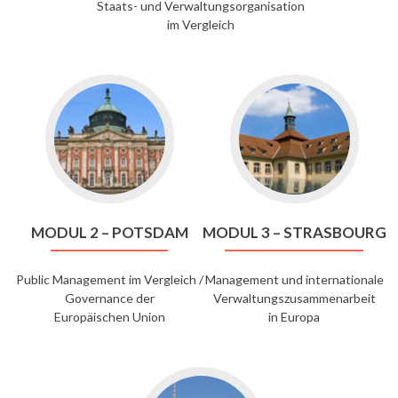
Staats- und Verwaltungsorganisation
im Vergleich
Go
Go
to
to
Modul
Modul
2
3
–
–
Potsdam
Strasbourg
MODUL 2 – POTSDAM
MODUL 3 – STRASBOURG
Public Management im Vergleich /
Management und internationale
Governance der
Verwaltungszusammenarbeit
Europäischen Union
in Europa
Go