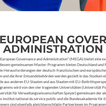
 EUROPEAN GOVE
ADMINISTRATION
European Governance and Administration" (MEGA) bietet eine exz
t diesem gemeinsamen Master-Programm bieten Deutschland und F
 die Herausforderungen der deutsch-französischen und europäisc
n und die ihrer Entsendebehörden werden gezielt in das Studium 
e aus anderen EU-Staaten und aus Staaten mit EU-Beitrittsperspe
mms wird von den vier tragenden Universitäten (Universität Po
iversität für Verwaltungswissenschaften Speyer) gemeinsam der 
as Institut national du service public und die Bundesakademie für
Innern sind ebenfalls gleichberechtigte Partnerinnen im Programm