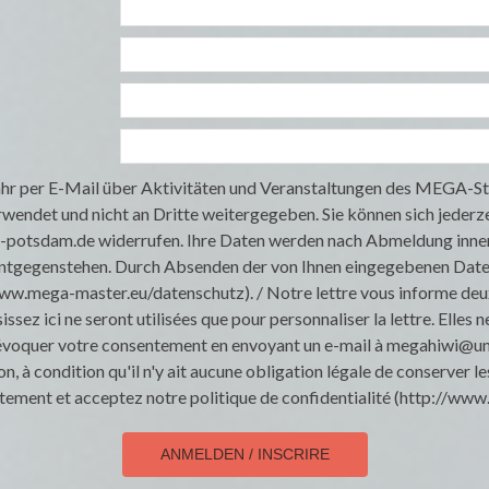
ahr per E-Mail über Aktivitäten und Veranstaltungen des MEGA-S
erwendet und nicht an Dritte weitergegeben. Sie können sich jeder
i-potsdam.de widerrufen. Ihre Daten werden nach Abmeldung inne
ntgegenstehen. Durch Absenden der von Ihnen eingegebenen Daten w
w.mega-master.eu/datenschutz). / Notre lettre vous informe deux 
 ici ne seront utilisées que pour personnaliser la lettre. Elles n
révoquer votre consentement en envoyant un e-mail à megahiwi@uni
on, à condition qu'il n'y ait aucune obligation légale de conserver
aitement et acceptez notre politique de confidentialité (http://w
ANMELDEN / INSCRIRE