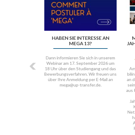
NE
IN 
ABSCHLUSS DES 2. MODULS
DES MEGA 12!
Der 
an
Interessante MEGA-Tage liegen
ALU
hinter uns! Zwei Wochen voller neuer
z
Erkenntnisse und bereichernder
an
Diskussionen gingen mit dem zweiten
MEG
Modul des MEGA 12 heute in
Potsdam zu Ende! Viel Zeit haben wir
verbracht mit den Themen zu
Them
öffentlichen Verwaltungsmodellen
eine
und Governance in der Europäischen
Bed
Union, Reformen im Public
Management, Vergleich von
Verwaltungssytemen, öffentliches
Finanzwesen und
Haushaltssteuerung, sowie
Digitalisierung