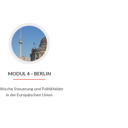
Go
to
Modul
4
–
Berlin
MODUL 4 – BERLIN
litische Steuerung und Politikfelder
in der Europäischen Union