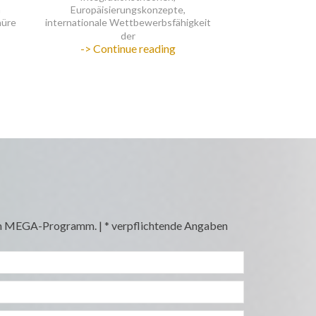
s
SALON
EGA
numérique,
!
12.03.2025
18h
 zum MEGA-Programm. | * verpflichtende Angaben