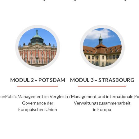
Go
Go
to
to
Modul
Modul
2
3
–
–
Potsdam
Strasbourg
MODUL 2 – POTSDAM
MODUL 3 – STRASBOURG
ion
Public Management im Vergleich /
Management und internationale
Po
Governance der
Verwaltungszusammenarbeit
Europäischen Union
in Europa