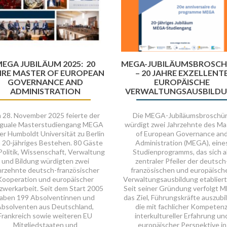
TZWERKVERANSTALTUNG
BERLIN – 27. MÄRZ 2025, 18
UHR
START DES 2. MODULS D
MEGA 12!
aktuelle Vorstand des Vereins Les
ciens élèves du MEGA – MEGA-
Heute haben sich die Studiere
MNI e.V. lädt herzlich zu seiner
des MEGA 12 nach ihrem Paris
weiten Netzwerkveranstaltung
Modul in Potsdam wiedergetrof
lässlich des zweiten Moduls des
Bei einem Brunch auf dem Cam
A 12 – Jahrgangs ein Im Rahmen
Griebnitzsee der Universität Po
der Veranstaltung findet eine
gab es Gelegenheit zum Austau
Podiumsdiskussion zum
bevor sie in zwei intensive Wo
a„Deutschland und Frankreich –
des 2. Moduls bis zum 4. Apri
 Freundschaft für Europa und eine
starten.Auf dem Programm ste
ingung für Europas Zukunft?“am
spannende Vorträge zu Publi
27. März 2025 um 18
Management im Vergleich /
Netzwerkveranstaltung
-> Continue reading
Sta
-> Continue reading
in
de
Berlin
2.
–
Mo