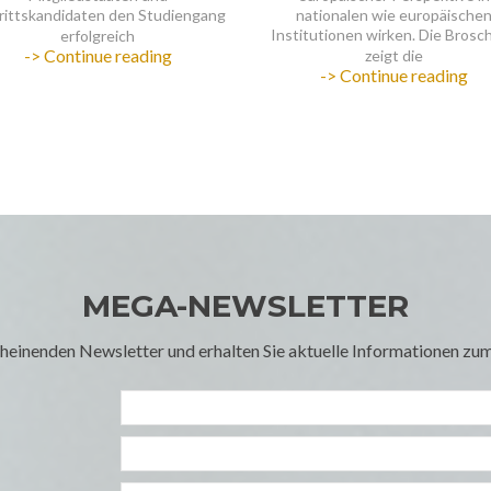
27.
de
März
M
2025,
12
18
Uhr
MEGA-NEWSLETTER
rscheinenden Newsletter und erhalten Sie aktuelle Informationen