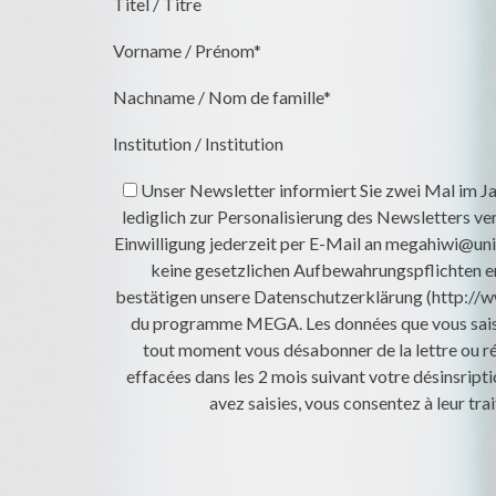
Nachname / Nom de famille*
Institution / Institution
Unser Newsletter informiert Sie zwei Mal im J
lediglich zur Personalisierung des Newsletters v
Einwilligung jederzeit per E-Mail an megahiwi@un
keine gesetzlichen Aufbewahrungspflichten e
bestätigen unsere Datenschutzerklärung (http://ww
du programme MEGA. Les données que vous saisissez
tout moment vous désabonner de la lettre ou 
effacées dans les 2 mois suivant votre désinsripti
avez saisies, vous consentez à leur tr