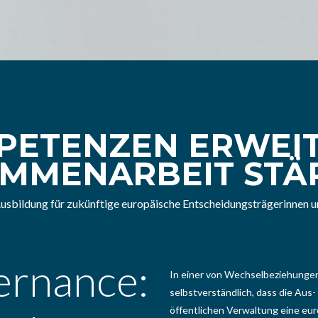
PETENZEN ERWEIT
MMENARBEIT STÄ
 Ausbildung für zukünftige europäische Entscheidungsträgerinnen 
ernance:
In einer von Wechselbeziehunge
selbstverständlich, dass die Aus
öffentlichen Verwaltung eine eur
dernes,
Entscheidungsträgerinnen und Ent
können. Der postgraduale “Maste