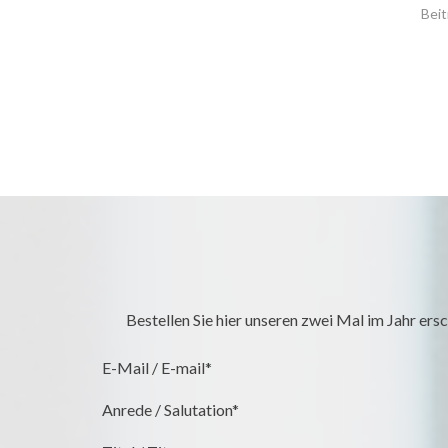
Abschluss
-> Continue reading
des
2.
Moduls
des
MEGA
12!
Bestellen Sie hier unseren zwei Mal im Jahr e
E-Mail / E-mail*
Anrede / Salutation*
Titel / Titre
Vorname / Prénom*