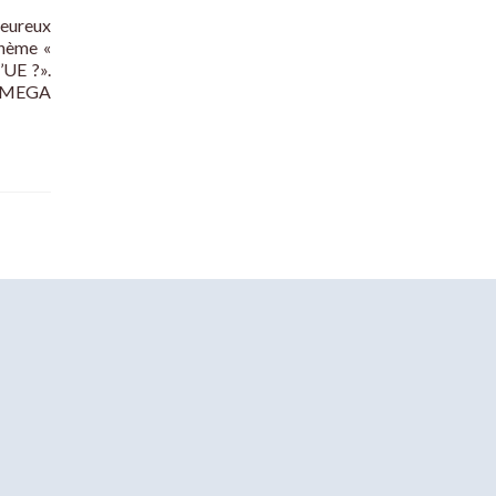
eureux
thème «
’UE ?».
r MEGA