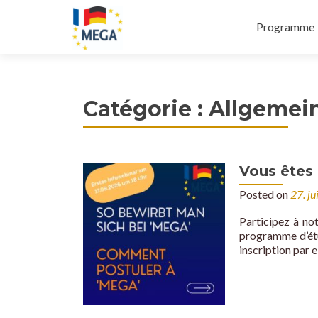
Primary
S
Programme
Menu
k
i
p
t
Catégorie :
Allgemei
o
c
o
n
Vous êtes 
t
e
Posted on
27. ju
n
Participez à no
t
programme d’étu
inscription par 