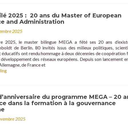
lé 2025 : 20 ans du Master of European
e and Administration
cembre 2025
e 2025, le master bilingue MEGA a fêté ses 20 ans d’exist
boldt de Berlin. 80 invités issus des milieux politiques, scienti
et éducatifs ont rendu hommage à deux décennies de coopération 
 développement des réseaux européens. Depuis son lancement e
Allemagne, de France et
MEGA
ding
Jubilé
2025
:
20
d’anniversaire du programme MEGA – 20 a
ans
ce dans la formation à la gouvernance
du
ne
Master
of
ovembre 2025
European
Governance