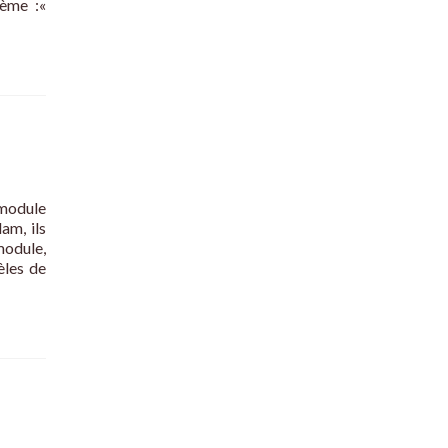
ème :«
 module
am, ils
module,
èles de