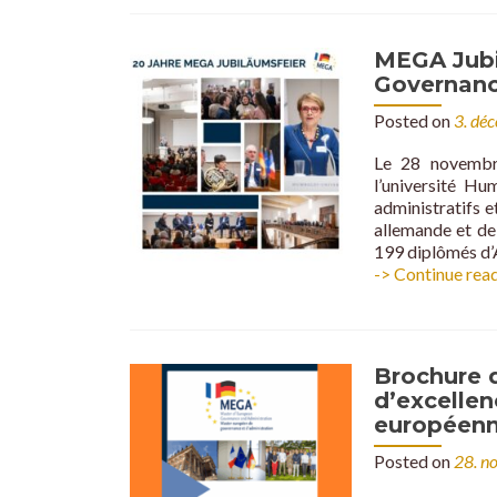
MEGA Jubi
Governanc
Posted on
3. dé
Le 28 novembr
l’université Hum
administratifs 
allemande et de
199 diplômés d’
-> Continue rea
Brochure 
d’excellen
européen
Posted on
28. n