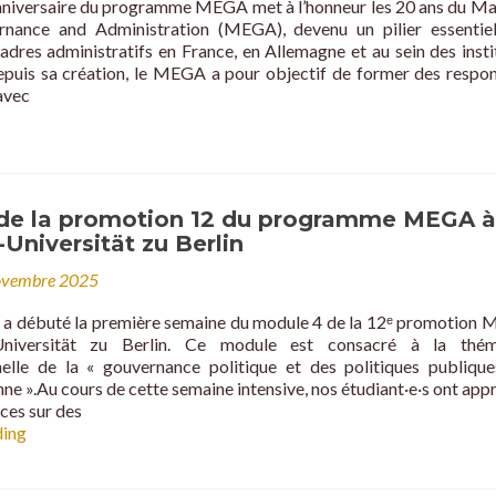
nniversaire du programme MEGA met à l’honneur les 20 ans du Ma
and
nance and Administration (MEGA), devenu un pilier essentie
Administration
adres administratifs en France, en Allemagne et au sein des insti
puis sa création, le MEGA a pour objectif de former des respo
avec
de la promotion 12 du programme MEGA à
niversität zu Berlin
ovembre 2025
a débuté la première semaine du module 4 de la 12ᵉ promotion
niversität zu Berlin. Ce module est consacré à la thém
elle de la « gouvernance politique et des politiques publiqu
ne ».Au cours de cette semaine intensive, nos étudiant·e·s ont app
ces sur des
Module
ding
4
de