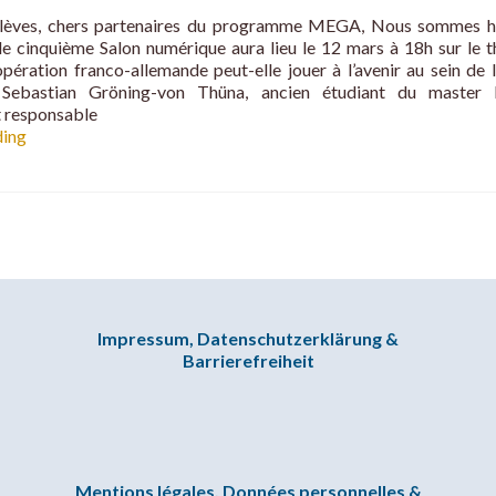
élèves, chers partenaires du programme MEGA, Nous sommes h
le cinquième Salon numérique aura lieu le 12 mars à 18h sur le 
pération franco-allemande peut-elle jouer à l’avenir au sein de l
 Sebastian Gröning-von Thüna, ancien étudiant du maste
t responsable
Digitaler
ding
SALON
numérique,
12.03.2025
18h
Impressum, Datenschutzerklärung &
Barrierefreiheit
Mentions légales, Données personnelles &