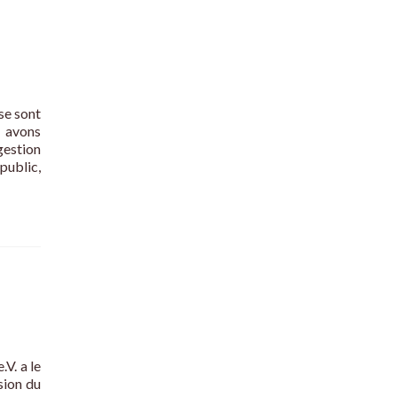
se sont
 avons
estion
public,
V. a le
sion du