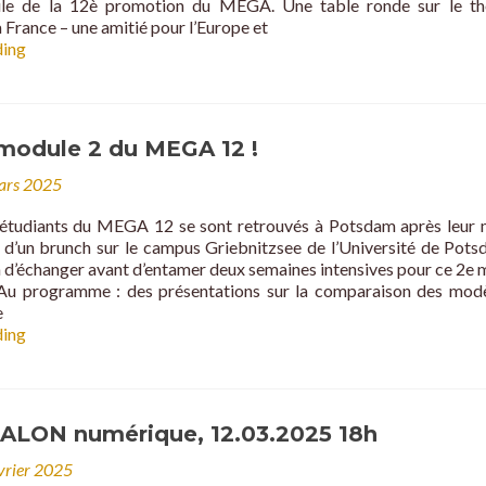
le de la 12è promotion du MEGA. Une table ronde sur le th
a France – une amitié pour l’Europe et
Événement
ding
de
réseautage
à
Berlin
module 2 du MEGA 12 !
–
27
ars 2025
mars
2025,
s étudiants du MEGA 12 se sont retrouvés à Potsdam après leur
18h00
r d’un brunch sur le campus Griebnitzsee de l’Université de Potsd
n d’échanger avant d’entamer deux semaines intensives pour ce 2e 
l.Au programme : des présentations sur la comparaison des mod
e
Début
ding
du
module
2
du
 SALON numérique, 12.03.2025 18h
MEGA
12
évrier 2025
!