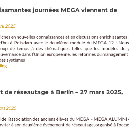
la
promotion
iasmantes journées MEGA viennent de
12
!
du
programme
vril 2025
MEGA
à
ches en nouvelles connaissances et en discussions enrichissantes 
la
rd’hui à Potsdam avec le deuxième module du MEGA 12 ! Nous
Humboldt-
oup de temps à des thématiques telles que les modèles de g
Universität
gouvernance dans l’Union européenne, les réformes du management 
zu
des systèmes
Berlin
D’enthousiasmantes
ding
journées
MEGA
viennent
de
 de réseautage à Berlin – 27 mars 2025,
s’achever
!
ars 2025
l de l’association des anciens élèves du MEGA – MEGA ALUMNI e.
inviter à son deuxième événement de réseautage, organisé à l’occa