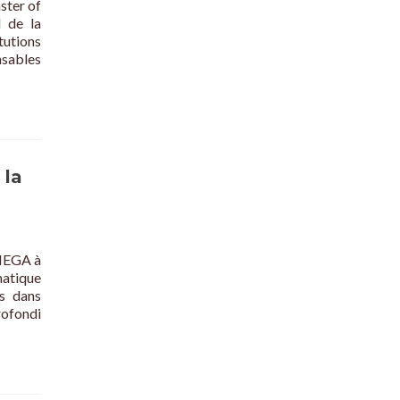
ster of
l de la
tutions
nsables
 la
 MEGA à
atique
es dans
rofondi