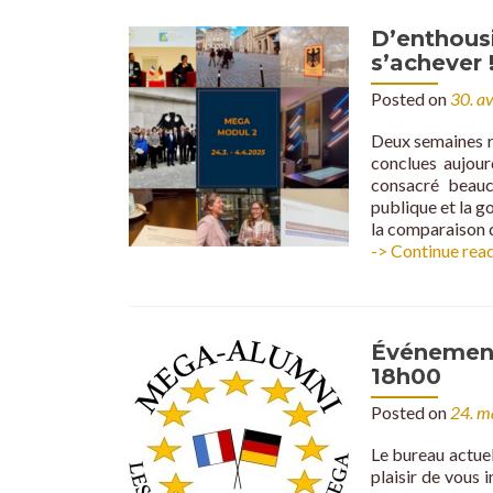
D’enthous
s’achever 
Posted on
30. a
Deux semaines ri
conclues aujou
consacré beauc
publique et la 
la comparaison 
-> Continue rea
Événement
18h00
Posted on
24. m
Le bureau actue
plaisir de vous 