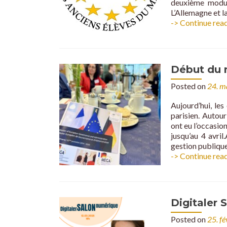
deuxième modu
L’Allemagne et l
-> Continue rea
Début du 
Posted on
24. m
Aujourd’hui, le
parisien. Autou
ont eu l’occasio
jusqu’au 4 avri
gestion publiqu
-> Continue rea
Digitaler
Posted on
25. f