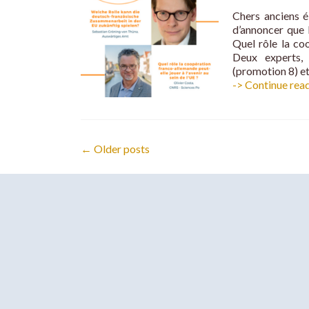
Chers anciens 
d’annoncer que 
Quel rôle la coo
Deux experts,
(promotion 8) e
-> Continue rea
Posts
←
Older posts
navigation