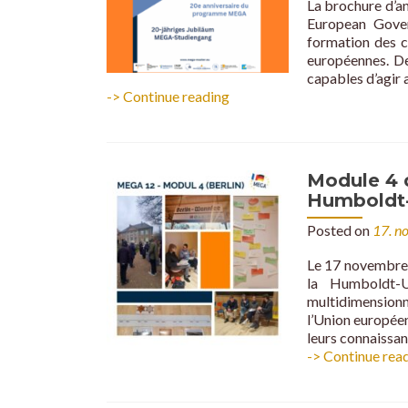
La brochure d’a
European Gover
formation des c
européennes. De
capables d’agir 
Brochure
-> Continue reading
d’anniversaire
du
programme
MEGA
Module 4 
–
Humboldt-U
20
ans
Posted on
17. n
d’excellence
dans
Le 17 novembre 
la
la Humboldt-U
formation
multidimensionn
à
l’Union européen
la
leurs connaissan
gouvernance
-> Continue rea
européenne