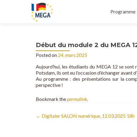
Primary
S
Programme
Menu
k
i
p
t
Début du module 2 du MEGA 12
o
c
Posted on
24. mars 2025
o
Aujourd’hui, les étudiants du MEGA 12 se sont r
n
Potsdam, ils ont eu l’occasion d’échanger avant d
t
Au programme : des présentations sur la compa
e
perspective !
n
t
Bookmark the
permalink
.
Post
←
Digitaler SALON numérique, 12.03.2025 18h
navigation