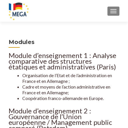
S
MENU
k
i
p
t
Modules
o
c
Module d’enseignement 1 : Analyse
o
comparative des structures
n
étatiques et administratives (Paris)
t
Organisation de l’Etat et de l’administration en
e
France et en Allemagne ;
n
Cadre et moyens de l’action administrative en
t
France et en Allemagne;
Coopération franco-allemande en Europe.
Module d’enseignement 2 :
Gouvernance de l’Union
européenne / Management public
comparé (Potsdam)