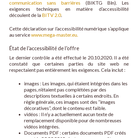
communication sans barrières
(BIKTG Bln). Les
exigences techniques en matière d’accessibilité
découlent de la
BITV 2.0
.
Cette déclaration sur l’accessibilité numérique s’applique
au service
www.mega-master.eu.
État de l’accessibilité de l’offre
Le dernier contrôle a été effectué le 20.10.2020. Il a été
constaté que certaines parties du site web ne
respectaient pas entièrement les exigences. Cela inclut :
images : Les images, qui étaient intégrées dans les
pages, n’étaient pas complétées par des
descriptions textuelles à certains endroits. En
règle générale, ces images sont des “images
décoratives”, dont le contenu est faible.
vidéos : Il n’y a actuellement aucun texte de
remplacement disponible pour de nombreuses
vidéos intégrées.
Documents PDF : certains documents PDF créés