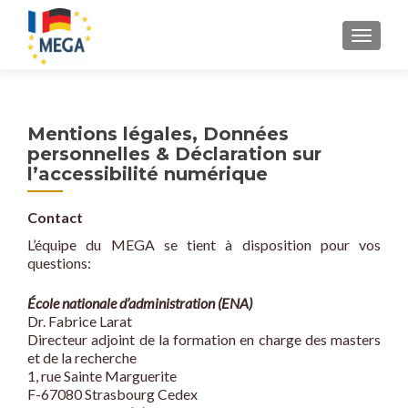
S
MENU
k
i
p
t
Mentions légales, Données
o
personnelles & Déclaration sur
c
l’accessibilité numérique
o
n
Contact
t
e
L’équipe du MEGA se tient à disposition pour vos
questions:
n
t
École nationale d’administration (ENA)
Dr. Fabrice Larat
Directeur adjoint de la formation en charge des masters
et de la recherche
1, rue Sainte Marguerite
F-67080 Strasbourg Cedex