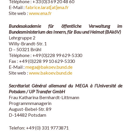
Téléphone : +33 (0)3 69 20 48 60
E-Mail :
fabrice.larat[at]ena.fr
Site web :
www.ena.fr
Bundesakademie für öffentliche Verwaltung im
Bundesministerium des Innern, für Bau und Heimat (BAköV)
Lehrgruppe 2
Willy-Brandt-Str. 1
D – 50321 Brühl
Téléphone : +49 (0)228 99 629-5330
Fax : +49 (0)228 99 10 629-5330
E-Mail :
mega@bakoev.bund.de
Site web :
www.bakoev.bund.de
Secrétariat Général allemand du MEGA à l’Université de
Potsdam / UP Transfer GmbH
Frau Katharina Bernhardt-Littmann
Programmmanagerin
August-Bebel-Str. 89
D-14482 Potsdam
Telefon: +49 (0) 331 9773871