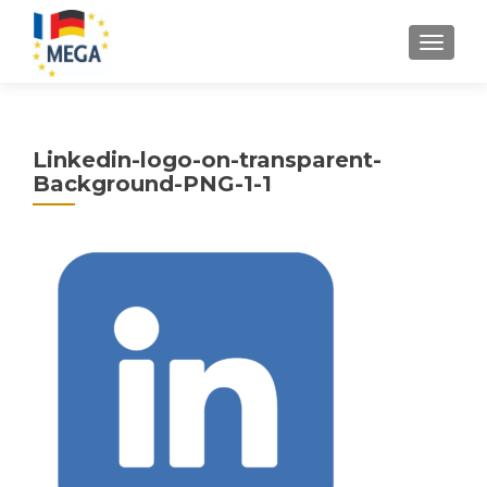
S
MENU
k
i
p
t
Linkedin-logo-on-transparent-
o
Background-PNG-1-1
c
o
n
t
e
n
t